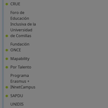
visitadas).
(Abre en nueva ventana)
CRUE
Si
Foro de
lo
Educación
desea
Inclusiva de la
puede
Universidad
obtener
(Abre en nueva ventana)
de Comillas
más
Fundación
información
.
(Abre en nueva ventana)
ONCE
Puedes
aceptar
(Abre en nueva ventana)
Mapability
o
(Abre en nueva ventana)
Por Talento
rechazar
todas
Programa
las
Erasmus +
(Abre en nueva ventana)
cookies
INnetCampus
pulsando
(Abre en nueva ventana)
SAPDU
los
UNIDIS
botones