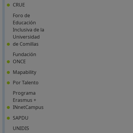
visitadas).
(Abre en nueva ventana)
CRUE
Si
Foro de
lo
Educación
desea
Inclusiva de la
puede
Universidad
obtener
(Abre en nueva ventana)
de Comillas
más
Fundación
información
.
(Abre en nueva ventana)
ONCE
Puedes
aceptar
(Abre en nueva ventana)
Mapability
o
(Abre en nueva ventana)
Por Talento
rechazar
todas
Programa
las
Erasmus +
(Abre en nueva ventana)
cookies
INnetCampus
pulsando
(Abre en nueva ventana)
SAPDU
los
UNIDIS
botones