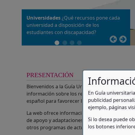
Universidades
Otros recursos:
¿Qué recursos pone cada
becas y ayudas al estudio,
universidad a disposición de los
¿Qué es la Guía Universitaria para
enlaces e informes sobre universidad y
¿Tienes alguna duda?
Fundación ONCE -
estudiantes con discapacidad?
Estudiantes con Discapacidad?
discapacidad
Universidad y Discapacidad
PRESENTACIÓN
Informaci
Bienvenidos a la Guía Universitaria para Estu
En Guía universitari
información sobre los recursos disponibles en l
publicidad personali
español para favorecer la inclusión de los/las u
ejemplo, páginas visi
La web ofrece información sobre la accesibilida
Si lo desea puede o
de apoyo y adaptaciones que se proporcionen ta
los botones inferior
otros programas de actuación emprendidos por