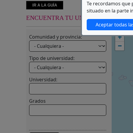
Te recordamos que p
IR A LA GUÍA
situado en la parte i
ENCUENTRA TU UNIVERSIDAD
Aceptar todas la
+
Comunidad y provincia:
−
Tipo de universidad:
Universidad:
Grados