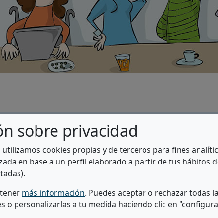
ón sobre privacidad
diantes con Discapacidad, una web donde podéis encontrar
a utilizamos cookies propias y de terceros para fines analít
as Universidades tanto públicas como privadas del territor
zada en base a un perfil elaborado a partir de tus hábitos 
niversitarios/as con discapacidad.
tadas).
d de los diferentes centros de las universidades, los produ
btener
más información
. Puedes aceptar o rechazar todas l
nto en las actividades de aprendizaje y evaluación, así co
es o personalizarlas a tu medida haciendo clic en "configura
 las universidades.