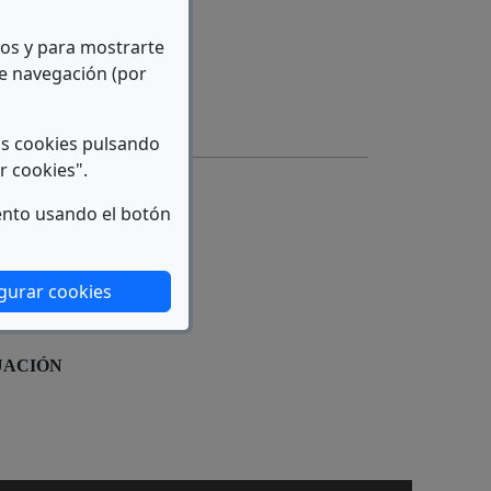
icos y para mostrarte
de navegación (por
bre en nueva ventana)
as cookies pulsando
r cookies".
ento usando el botón
gurar cookies
UACIÓN