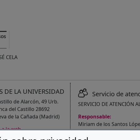
SOS
SÉ CELA
S DE LA UNIVERSIDAD
Servicio de aten
astillo de Alarcón, 49 Urb.
SERVICIO DE ATENCIÓN A
anca del Castillo 28692
eva de la Cañada (Madrid)
Responsable:
Miriam de los Santos Lóp
(Abre en nueva ventana)
r a la web
Urbanización Villafranca de
Villanueva de la Cañada -