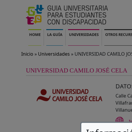
Pasar al contenido principal
Navegación principal
HOME
LA GUÍA
UNIVERSIDADES
OTROS RECUR
Inicio
Universidades
UNIVERSIDAD CAMILO JO
UNIVERSIDAD CAMILO JOSÉ CELA
DATO
Calle C
Villafr
Villanu
I