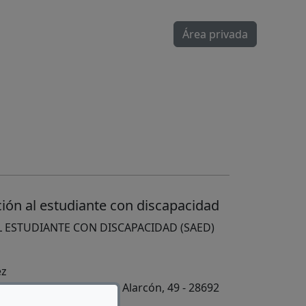
Área privada
ción al estudiante con discapacidad
L ESTUDIANTE CON DISCAPACIDAD (SAED)
ez
l Castillo C/ Castillo de Alarcón, 49 - 28692
 Madrid