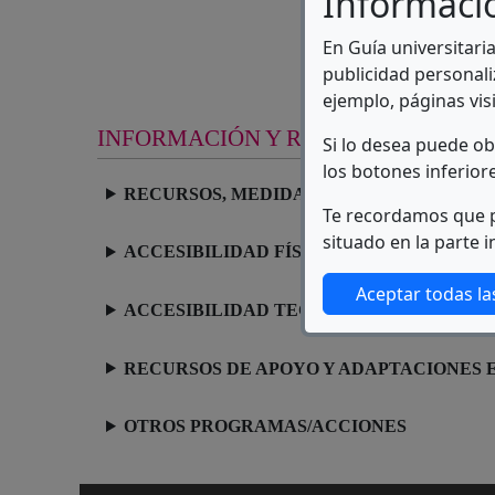
Informaci
I
En Guía universitari
V
publicidad personali
ejemplo, páginas visi
INFORMACIÓN Y RECURSOS
Si lo desea puede o
los botones inferior
RECURSOS, MEDIDAS Y ACTUACIONES EN
Te recordamos que p
situado en la parte i
ACCESIBILIDAD FÍSICA EN DEPENDENCI
Aceptar todas la
ACCESIBILIDAD TECNOLÓGICA Y DE LA
RECURSOS DE APOYO Y ADAPTACIONES 
OTROS PROGRAMAS/ACCIONES