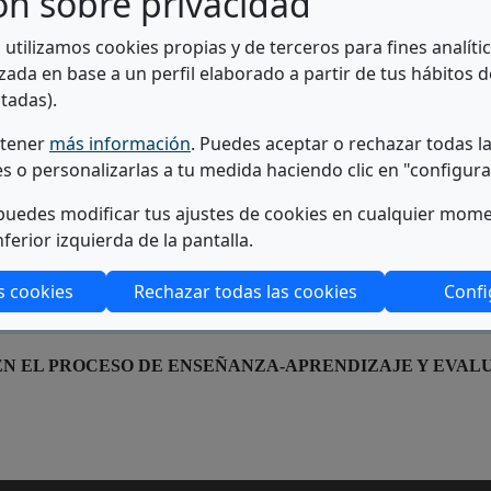
ón sobre privacidad
(Abre en nueva ventana)
r al plan de estudios
918153131 Ext: 1321
a utilizamos cookies propias y de terceros para fines analít
(abre en ventana modal)
er Campus
mdelossantos@ucjc.edu >
zada en base a un perfil elaborado a partir de tus hábitos 
(A
Ir a la web del servicio >
tadas).
btener
más información
. Puedes aceptar o rechazar todas l
es o personalizarlas a tu medida haciendo clic en "configura
 EL ACCESO A LA UNIVERSIDAD Y PERMANENCIA
uedes modificar tus ajustes de cookies en cualquier mom
nferior izquierda de la pantalla.
AS UNIVERSITARIAS
s cookies
Rechazar todas las cookies
Confi
 INFORMACIÓN
EN EL PROCESO DE ENSEÑANZA-APRENDIZAJE Y EVAL