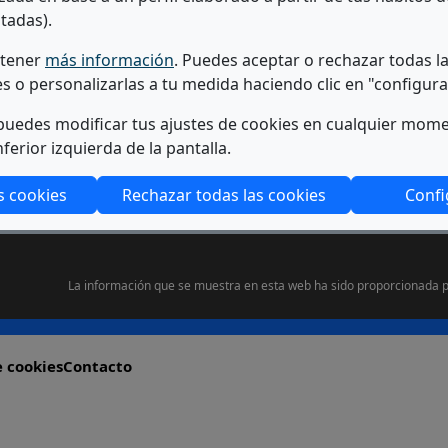
tadas).
btener
más información
. Puedes aceptar o rechazar todas l
 EL ACCESO A LA UNIVERSIDAD Y PERMANENCIA
es o personalizarlas a tu medida haciendo clic en "configura
uedes modificar tus ajustes de cookies en cualquier mom
nferior izquierda de la pantalla.
s cookies
Rechazar todas las cookies
Confi
La información que se muestra en esta web ha sido proporcionada p
e cookies
Contacto