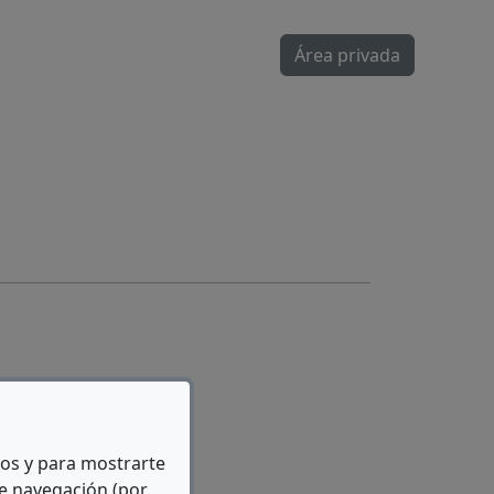
Área privada
i.com >
icos y para mostrarte
de navegación (por