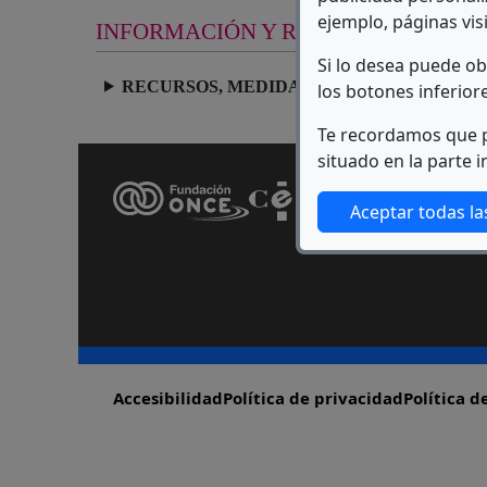
ejemplo, páginas visi
INFORMACIÓN Y RECURSOS
Si lo desea puede o
RECURSOS, MEDIDAS Y ACTUACIONES EN
los botones inferior
Te recordamos que p
situado en la parte i
Aceptar todas la
Pie de página
Accesibilidad
Política de privacidad
Política d