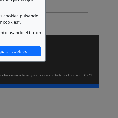
as cookies pulsando
r cookies".
ento usando el botón
gurar cookies
or las universidades y no ha sido auditada por Fundación ONCE