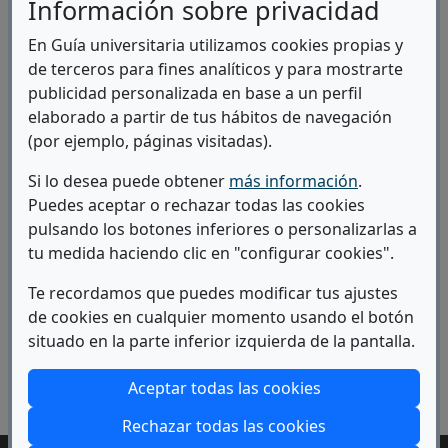
Información sobre privacidad
s/n
En Guía universitaria utilizamos cookies propias y
05005 Ávila
de terceros para fines analíticos y para mostrarte
(Abre 
Ir a la web
publicidad personalizada en base a un perfil
elaborado a partir de tus hábitos de navegación
Ir al plan
(por ejemplo, páginas visitadas).
(Abre en n
de estudios
Si lo desea puede obtener
más información
.
Ver
Puedes aceptar o rechazar todas las cookies
(abre en vent
Campus
pulsando los botones inferiores o personalizarlas a
tu medida haciendo clic en "configurar cookies".
Te recordamos que puedes modificar tus ajustes
INFORMACIÓN Y RECURSOS
de cookies en cualquier momento usando el botón
situado en la parte inferior izquierda de la pantalla.
RECURSOS, MEDIDAS Y ACTUACIONES EN
EL ACCESO A LA UNIVERSIDAD Y
PERMANENCIA
Aceptar todas las cookies
Rechazar todas las cookies