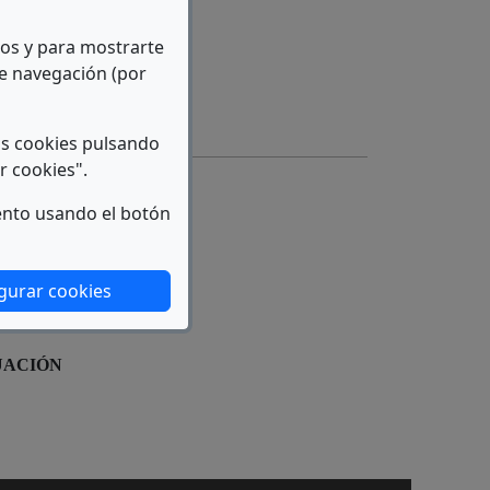
icos y para mostrarte
de navegación (por
bre en nueva ventana)
as cookies pulsando
r cookies".
ento usando el botón
gurar cookies
UACIÓN