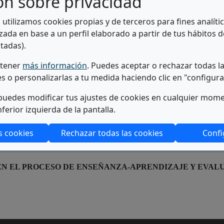
ón sobre privacidad
(Abre en nueva ventana)
r al plan de estudios
93 403 54 15
a utilizamos cookies propias y de terceros para fines analít
(abre en ventana modal)
er Campus
sae.integracio@ub.edu >
zada en base a un perfil elaborado a partir de tus hábitos 
(A
Ir a la web del servicio >
tadas).
btener
más información
. Puedes aceptar o rechazar todas l
es o personalizarlas a tu medida haciendo clic en "configura
 EL ACCESO A LA UNIVERSIDAD Y PERMANENCIA
uedes modificar tus ajustes de cookies en cualquier mom
nferior izquierda de la pantalla.
AS UNIVERSITARIAS
s cookies
Rechazar todas las cookies
Confi
 INFORMACIÓN
EN EL PROCESO DE ENSEÑANZA-APRENDIZAJE Y EVAL