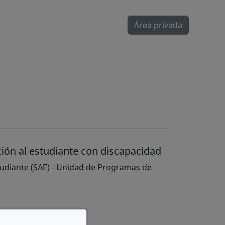
Área privada
ción al estudiante con discapacidad
studiante (SAE) - Unidad de Programas de
 Jordi Molina Aguila
8 Barcelona