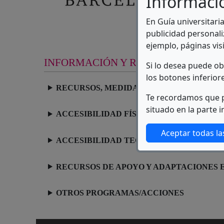
Informaci
I
En Guía universitari
V
publicidad personali
ejemplo, páginas visi
INFORMACIÓN Y RECURSOS
Si lo desea puede o
los botones inferior
RECURSOS, MEDIDAS Y ACTUACIONES EN
Te recordamos que p
situado en la parte i
ACCESIBILIDAD FÍSICA EN DEPENDENCI
Aceptar todas la
ACCESIBILIDAD TECNOLÓGICA Y DE LA
RECURSOS DE APOYO Y ADAPTACIONES 
OTROS PROGRAMAS/ACCIONES