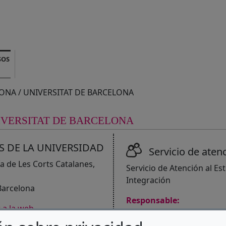
SOS
ONA / UNIVERSITAT DE BARCELONA
IVERSITAT DE BARCELONA
S DE LA UNIVERSIDAD
Servicio de aten
a de Les Corts Catalanes,
Servicio de Atención al E
Integración
Barcelona
Responsable:
(Abre en nueva ventana)
r a la web
Responsable de la Unidad:
C/ Adolf Florensa, 8 0802