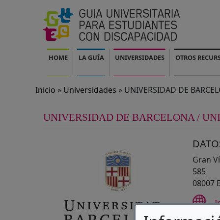
Pasar al contenido principal
Navegación principal
HOME
LA GUÍA
UNIVERSIDADES
OTROS RECUR
Inicio
Universidades
UNIVERSIDAD DE BARCEL
UNIVERSIDAD DE BARCELONA / UN
DATO
Gran Ví
585
08007 
I