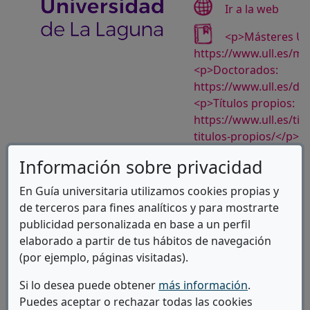
(Abre
Ir a la web
<p>Másteres Uni
https://www.ull.es/ma
<p>Doctorados:
https://www.ull.es/do
<p>Títulos propios:
https://www.ull.es/tit
titulos-propios/</p>
<p>Títulos online y se
Información sobre privacidad
https://www.ull.es/est
docencia/titulos-onlin
En Guía universitaria utilizamos cookies propias y
semipresenciales/</p
de terceros para fines analíticos y para mostrarte
target="_blank">Ir al 
publicidad personalizada en base a un perfil
elaborado a partir de tus hábitos de navegación
(ab
Ver Campus
(por ejemplo, páginas visitadas).
Si lo desea puede obtener
más información
.
Puedes aceptar o rechazar todas las cookies