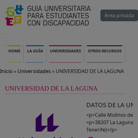
Pasar al contenido principal
Área privada
Mobile menu
Navegación principal
HOME
LA GUÍA
UNIVERSIDADES
OTROS RECURSOS
Inicio
Universidades
UNIVERSIDAD DE LA LAGUNA
UNIVERSIDAD DE LA LAGUNA
DATOS DE LA UN
<p>Calle Molinos de A
<p>38207 La Laguna (
Tenerife)</p>