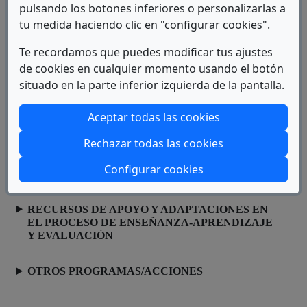
pulsando los botones inferiores o personalizarlas a
INFORMACIÓN Y RECURSOS
tu medida haciendo clic en "configurar cookies".
RECURSOS, MEDIDAS Y ACTUACIONES EN
Te recordamos que puedes modificar tus ajustes
EL ACCESO A LA UNIVERSIDAD Y
de cookies en cualquier momento usando el botón
PERMANENCIA
situado en la parte inferior izquierda de la pantalla.
ACCESIBILIDAD FÍSICA EN DEPENDENCIAS
Aceptar todas las cookies
UNIVERSITARIAS
Rechazar todas las cookies
ACCESIBILIDAD TECNOLÓGICA Y DE LA
Configurar cookies
INFORMACIÓN
RECURSOS DE APOYO Y ADAPTACIONES EN
EL PROCESO DE ENSEÑANZA-APRENDIZAJE
Y EVALUACIÓN
OTROS PROGRAMAS/ACCIONES