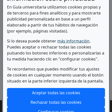
y Tecnológico de
En Guía universitaria utilizamos cookies propias y
Cantabria
de terceros para fines analíticos y para mostrarte
C/ Isabel Torres,
publicidad personalizada en base a un perfil
21
elaborado a partir de tus hábitos de navegación
39011 Santander
(por ejemplo, páginas visitadas).
Ir a la web
Si lo desea puede obtener
más información
.
Puedes aceptar o rechazar todas las cookies
Ir al plan
pulsando los botones inferiores o personalizarlas a
(Abre
de estudios
tu medida haciendo clic en "configurar cookies".
Ver
Te recordamos que puedes modificar tus ajustes
(abre en
Campus
de cookies en cualquier momento usando el botón
situado en la parte inferior izquierda de la pantalla.
INFORMACIÓN Y RECURSOS
Aceptar todas las cookies
Rechazar todas las cookies
Configurar cookies