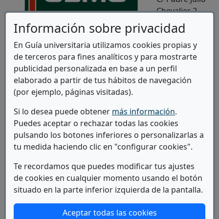
Chevalier 2 -
47012 Valladolid
Información sobre privacidad
Ir a la web
En Guía universitaria utilizamos cookies propias y
de terceros para fines analíticos y para mostrarte
Ir al plan
publicidad personalizada en base a un perfil
(Abre
de estudios
elaborado a partir de tus hábitos de navegación
(por ejemplo, páginas visitadas).
Ver
(abre en
Campus
Si lo desea puede obtener
más información
.
Puedes aceptar o rechazar todas las cookies
pulsando los botones inferiores o personalizarlas a
tu medida haciendo clic en "configurar cookies".
Te recordamos que puedes modificar tus ajustes
de cookies en cualquier momento usando el botón
situado en la parte inferior izquierda de la pantalla.
Aceptar todas las cookies