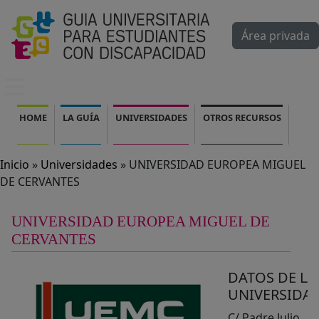
Pasar al contenido principal
Área privada
Mobile menu
Navegación principal
HOME
LA GUÍA
UNIVERSIDADES
OTROS RECURSOS
Inicio
Universidades
UNIVERSIDAD EUROPEA MIGUEL
DE CERVANTES
UNIVERSIDAD EUROPEA MIGUEL DE
CERVANTES
DATOS DE LA
UNIVERSIDA
C/ Padre Julio