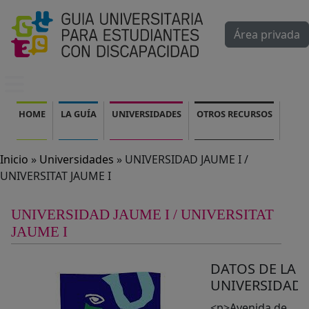
Pasar al contenido principal
Área privada
Mobile menu
Navegación principal
HOME
LA GUÍA
UNIVERSIDADES
OTROS RECURSOS
Inicio
Universidades
UNIVERSIDAD JAUME I /
UNIVERSITAT JAUME I
UNIVERSIDAD JAUME I / UNIVERSITAT
JAUME I
DATOS DE LA
UNIVERSIDAD
<p>Avenida de