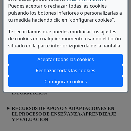
Puedes aceptar o rechazar todas las cookies
pulsando los botones inferiores o personalizarlas a
tu medida haciendo clic en "configurar cookies".
INFORMACIÓN Y RECURSOS
Te recordamos que puedes modificar tus ajustes
de cookies en cualquier momento usando el botón
RECURSOS, MEDIDAS Y ACTUACIONES EN
situado en la parte inferior izquierda de la pantalla.
EL ACCESO A LA UNIVERSIDAD Y
PERMANENCIA
Aceptar todas las cookies
ACCESIBILIDAD FÍSICA EN DEPENDENCIAS
Rechazar todas las cookies
UNIVERSITARIAS
Configurar cookies
ACCESIBILIDAD TECNOLÓGICA Y DE LA
INFORMACIÓN
RECURSOS DE APOYO Y ADAPTACIONES EN
EL PROCESO DE ENSEÑANZA-APRENDIZAJE
Y EVALUACIÓN