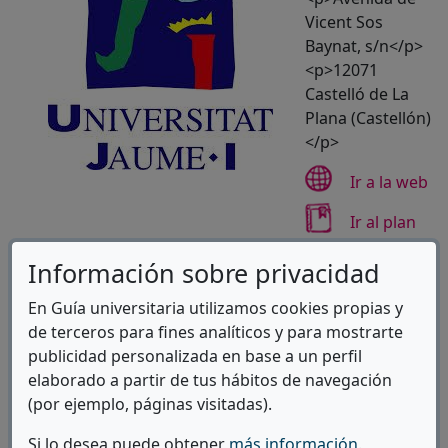
Vicent Sos
Baynat, s/n</p>
<p>12071
Castelló de La
Plana (Castellón)
</p>
(A
Ir a la web
Ir al plan
(Abre e
de estudios
Información sobre privacidad
Ver
En Guía universitaria utilizamos cookies propias y
(abre en v
Campus
de terceros para fines analíticos y para mostrarte
publicidad personalizada en base a un perfil
elaborado a partir de tus hábitos de navegación
(por ejemplo, páginas visitadas).
Si lo desea puede obtener
más información
.