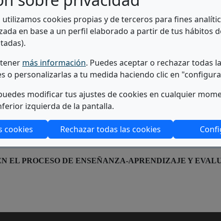
(Abre en nueva ventana)
l plan de estudios
secretaria@unidis.uned.es 
a utilizamos cookies propias y de terceros para fines analít
(abre en ventana modal)
(Ab
 Campus
Ir a la web del servicio >
zada en base a un perfil elaborado a partir de tus hábitos 
tadas).
btener
más información
. Puedes aceptar o rechazar todas l
es o personalizarlas a tu medida haciendo clic en "configura
 EL ACCESO A LA UNIVERSIDAD Y PERMANENCIA
uedes modificar tus ajustes de cookies en cualquier mom
nferior izquierda de la pantalla.
AS UNIVERSITARIAS
s cookies
Rechazar todas las cookies
Confi
 INFORMACIÓN
EN EL PROCESO DE ENSEÑANZA-APRENDIZAJE Y EVAL