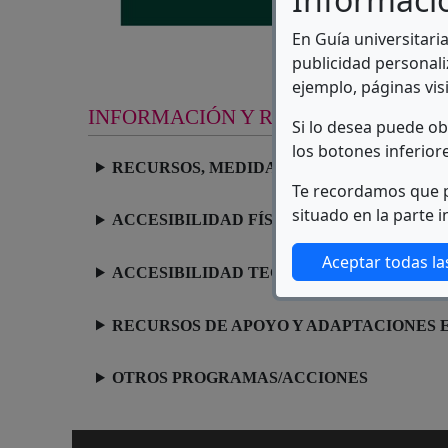
Ir a
En Guía universitari
Ver
publicidad personali
ejemplo, páginas visi
INFORMACIÓN Y RECURSOS
Si lo desea puede o
los botones inferior
RECURSOS, MEDIDAS Y ACTUACIONES EN
Te recordamos que p
situado en la parte i
ACCESIBILIDAD FÍSICA EN DEPENDENCI
Aceptar todas la
ACCESIBILIDAD TECNOLÓGICA Y DE LA
RECURSOS DE APOYO Y ADAPTACIONES 
OTROS PROGRAMAS/ACCIONES