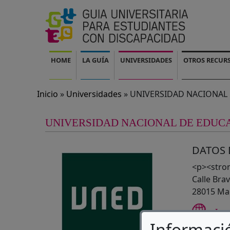
Pasar al contenido principal
Navegación principal
HOME
LA GUÍA
UNIVERSIDADES
OTROS RECUR
Inicio
Universidades
UNIVERSIDAD NACIONAL 
UNIVERSIDAD NACIONAL DE EDUCA
DATOS 
<p><stro
Calle Brav
28015 Ma
Ir a
Informaci