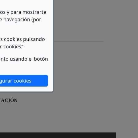
>
icos y para mostrarte
re en nueva ventana)
de navegación (por
as cookies pulsando
r cookies".
ento usando el botón
gurar cookies
UACIÓN